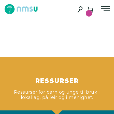
RESSURSER
Ressurser for barn og unge til bruk i
lokallag, på leir og i menighet.